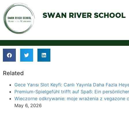
SWAN RIVER SCHOOL
Related
Gece Yarısı Slot Keyfi: Canlı Yayınla Daha Fazla Heye
Premium-Spielgefühl trifft auf Spaß: Ein persönliche
Wieczorne odkrywanie: moje wrażenia z vegazone 
May 6, 2026