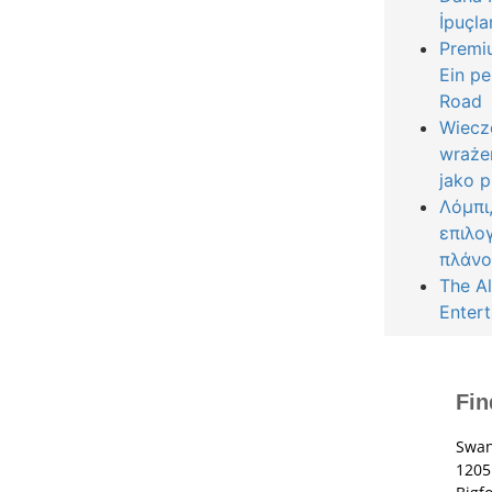
İpuçla
Premiu
Ein pe
Road
Wiecz
wraże
jako 
Λόμπι
επιλο
πλάνο
The Al
Entert
Fin
Swan
1205