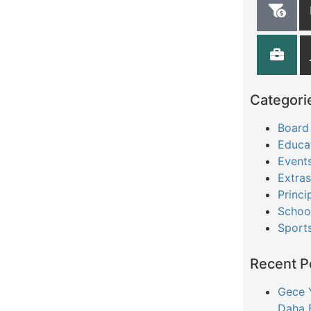
Categori
Board
Educa
Event
Extras
Princi
Schoo
Sport
Recent P
Gece Y
Daha F