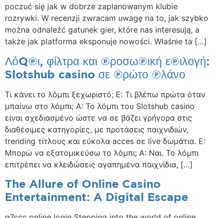
poczuć się jak w dobrze zaplanowanym klubie
rozrywki. W recenzji zwracam uwagę na to, jak szybko
można odnaleźć gatunek gier, które nas interesują, a
także jak platforma eksponuje nowości. Właśnie ta […]
Λόμπι, φίλτρα και προσωπική επιλογή:
Slotshub casino σε πρώτο πλάνο
Τι κάνει το λόμπι ξεχωριστό; Ε: Τι βλέπω πρώτα όταν
μπαίνω στο λόμπι; Α: Το λόμπι του Slotshub casino
είναι σχεδιασμένο ώστε να σε βάζει γρήγορα στις
διαθέσιμες κατηγορίες, με προτάσεις παιχνιδιών,
trending τίτλους και εύκολα acces σε live δωμάτια. Ε:
Μπορώ να εξατομικεύσω το λόμπι; Α: Ναι. Το λόμπι
επιτρέπει να κλειδώσεις αγαπημένα παιχνίδια, […]
The Allure of Online Casino
Entertainment: A Digital Escape
q7ccc online login Stepping into the world of online