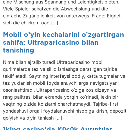
eine Mischung aus Spannung und Leichtigkeit bieten.
Viele Spieler schätzen die Abwechslung und die
einfache Zugänglichkeit von unterwegs. Frage: Eignet
sich die chicken road […]
Mobil o’yin kechalarini o’zgartirgan
sahifa: Ultraparicasino bilan
tanishing
Nima bilan ajralib turadi Ultraparicasino mobil
qurilmalarda tez va silliq ishlashga qaratilgan tajriba
taklif etadi. Saytning interfeysi oddiy, katta tugmalar va
tez yuklanish mobil foydalanuvchilarga navigatsiyani
osonlashtiradi. Ultraparicasino o’ziga xos dizayn va
rang palitrasi bilan ekranda yorqin ko’rinadi, lekin bir
vaqtning o’zida ko’zlarni charchatmaydi. Tajriba-first
yondashuvi orqali foydalanuvchi hisobiga kirish, depozit
qo’yish va o’yin tanlash […]
1king casino’da Küçük Ayrıntılar,