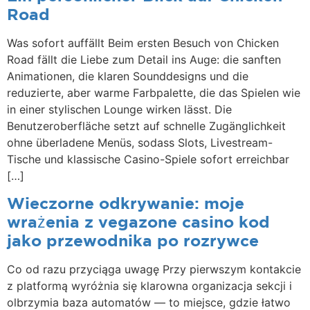
Road
Was sofort auffällt Beim ersten Besuch von Chicken
Road fällt die Liebe zum Detail ins Auge: die sanften
Animationen, die klaren Sounddesigns und die
reduzierte, aber warme Farbpalette, die das Spielen wie
in einer stylischen Lounge wirken lässt. Die
Benutzeroberfläche setzt auf schnelle Zugänglichkeit
ohne überladene Menüs, sodass Slots, Livestream-
Tische und klassische Casino-Spiele sofort erreichbar
[…]
Wieczorne odkrywanie: moje
wrażenia z vegazone casino kod
jako przewodnika po rozrywce
Co od razu przyciąga uwagę Przy pierwszym kontakcie
z platformą wyróżnia się klarowna organizacja sekcji i
olbrzymia baza automatów — to miejsce, gdzie łatwo