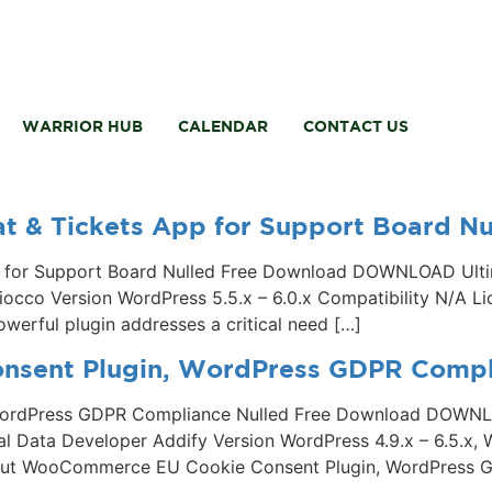
WARRIOR HUB
CALENDAR
CONTACT US
t & Tickets App for Support Board N
p for Support Board Nulled Free Download DOWNLOAD Ulti
occo Version WordPress 5.5.x – 6.0.x Compatibility N/A 
werful plugin addresses a critical need […]
sent Plugin, WordPress GDPR Compli
WordPress GDPR Compliance Nulled Free Download DOW
 Data Developer Addify Version WordPress 4.9.x – 6.5.x, 
ut WooCommerce EU Cookie Consent Plugin, WordPress GD