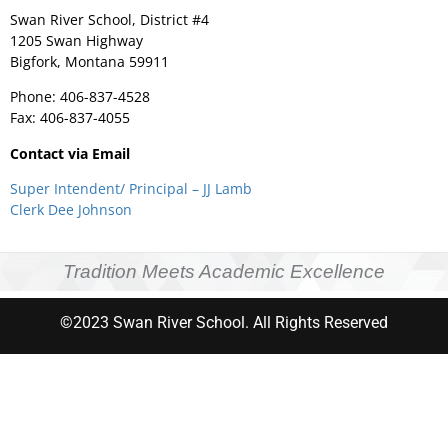
Swan River School, District #4
1205 Swan Highway
Bigfork, Montana 59911
Phone: 406-837-4528
Fax: 406-837-4055
Contact via Email
Super Intendent/ Principal – JJ Lamb
Clerk Dee Johnson
Tradition Meets Academic Excellence
©2023 Swan River School. All Rights Reserved