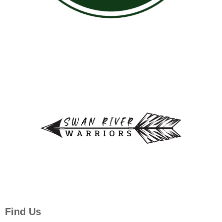
Find Us