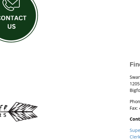
Fin
Swan
1205
Bigf
Phon
Fax:
Cont
Supe
Cler