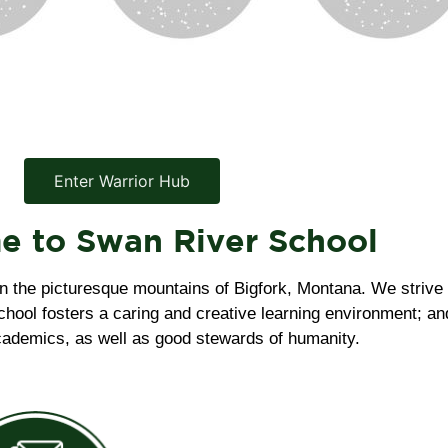
Enter Warrior Hub
 to Swan River School
n the picturesque mountains of Bigfork, Montana. We strive 
chool fosters a caring and creative learning environment; an
cademics, as well as good stewards of humanity.
 à leur accessibilité et à leur variété. Les machines à sous 
κτες. Τα slots είναι απλά και προσφέρουν γρήγορη διασκέ
την ποικιλία παιχνιδιών. Τα φρουτάκια είναι ιδιαίτερα δημ
 i gusti. Le slot sono tra i giochi più popolari per la loro s
. Le slot sono semplici e veloci da utilizzare. Durante la let
utenti. Le slot sono tra i giochi più facili da capire. Durant
ttenimento. Le slot sono tra le opzioni più popolari. Durante
ssanti. Le slot sono facili e veloci da utilizzare. Durante la
apid și varietății. Sloturile sunt preferate de mulți jucători
 zábavu. Automaty jsou jednoduché a rychlé na hraní. Při čte
 texte
casino shiny wilds
, ce qui m’a donné envie d’essayer.
υ μου τράβηξε την προσοχή. Τα μπόνους βοηθούν να παίξ
ama Greece
, που μου κίνησε το ενδιαφέρον. Τα bonus αυξ
a attirato la mia attenzione. I bonus rendono il gioco più l
oni più lunghe. Offrono più possibilità di vincita. Le funzi
one. I bonus aiutano a giocare più a lungo. Offrono più oppo
us permettono di giocare più a lungo. Offrono nuove opportu
us aiutano a prolungare il gioco. Offrono più possibilità. Le
 ce mi-a atras atenția. Bonusurile oferă mai multe șanse. Per
jí herní čas. Nabízejí více možností. Moderní hry jsou více
gains. Les fonctionnalités modernes rendent l’expérience pl
ίες. Τα σύγχρονα παιχνίδια είναι πιο συναρπαστικά.
 δοκιμές. Τα σύγχρονα features κάνουν το παιχνίδι πιο εν
derne migliorano l’esperienza complessiva.
più dinamico.
ndono l’esperienza più interessante.
aumentano il divertimento.
l’esperienza più coinvolgente.
erne fac experiența mai interesantă.