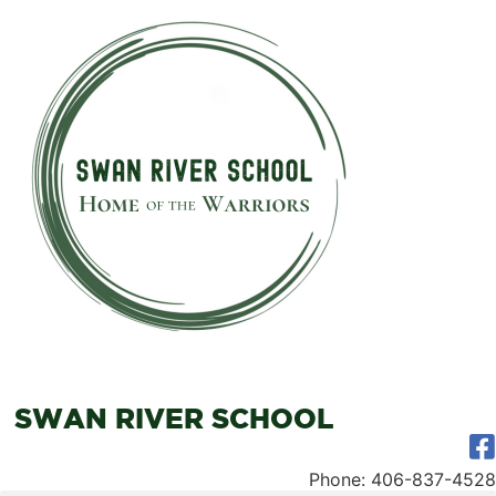
SWAN RIVER SCHOOL
Phone: 406-837-4528