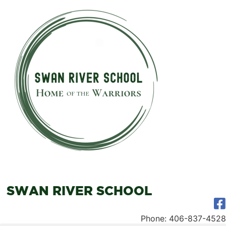
SWAN RIVER SCHOOL
Phone: 406-837-4528