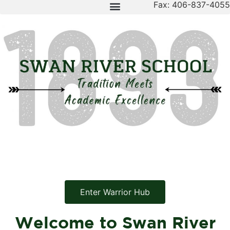
Fax: 406-837-4055
Enter Warrior Hub
Welcome to Swan River