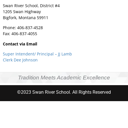
Swan River School, District #4
1205 Swan Highway
Bigfork, Montana 59911
Phone: 406-837-4528
Fax: 406-837-4055
Contact via Email
Super Intendent/ Principal – JJ Lamb
Clerk Dee Johnson
Tradition Meets Academic Excellence
©2023 Swan River School. All Rights Reserved