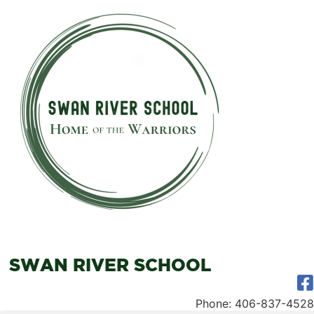
SWAN RIVER SCHOOL
Phone: 406-837-4528