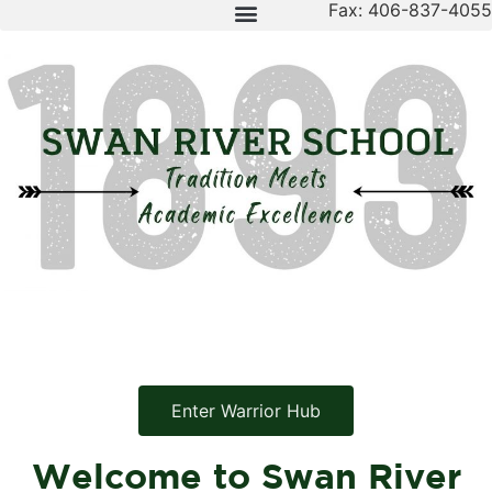
Fax: 406-837-4055
Enter Warrior Hub
Welcome to Swan River