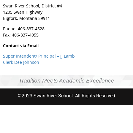
Swan River School, District #4
1205 Swan Highway
Bigfork, Montana 59911
Phone: 406-837-4528
Fax: 406-837-4055
Contact via Email
Super Intendent/ Principal – JJ Lamb
Clerk Dee Johnson
Tradition Meets Academic Excellence
©2023 Swan River School. All Rights Reserved