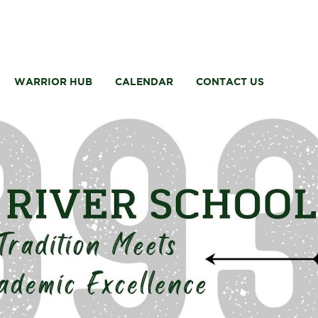
WARRIOR HUB
CALENDAR
CONTACT US