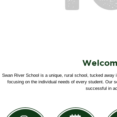
Welcome
Swan River School is a unique, rural school, tucked away i
focusing on the individual needs of every student. Our s
successful in a
Les casinos en ligne attirent de nombreux joueurs grâce
Τα online καζίνο έχουν γίνει πολύ δημοφιλή στους παί
Οι παίκτες επιλέγουν online καζίνο για την ευκολία και 
I casinò online offrono una vasta gamma di giochi per tutti
I giochi da casinò online sono molto diffusi tra i giocatori
I casinò online continuano a crescere in popolarità tra gli 
I giochi online nei casinò offrono molte possibilità di intra
I casinò online offrono esperienze di gioco diverse e intere
Jocurile de cazino online sunt populare datorită accesului r
Online casino hry jsou populární mezi hráči hledajícími
populaires. En lisant un article j’ai remarqué au milieu du
οδηγού είδα στο μέσο του κειμένου
Spartans login
, πο
Κατά την εξερεύνηση είδα στο μέσο της σελίδας
SpinM
trovato nel mezzo del testo
Gamdom casino online
, che h
Vegasino
, che mi ha incuriosito. I bonus permettono sessi
del testo
Westace login
, che ha attirato la mia attenzi
testo
Playjonny casino login
, che mi ha incuriosito. I bon
testo
Winnita
, che ha attirato la mia attenzione. I bon
văzut în mijlocul textului
cazinou online pe bani reali
, ceea
Česká casina
, což mě zaujalo. Bonusy prodlužu
plus longtemps. Ils offrent plus d’opportunités de 
περισσότερες ευκαιρ
Δίνουν περισσότερες ευκαιρίες για
Le slot mo
re
mod