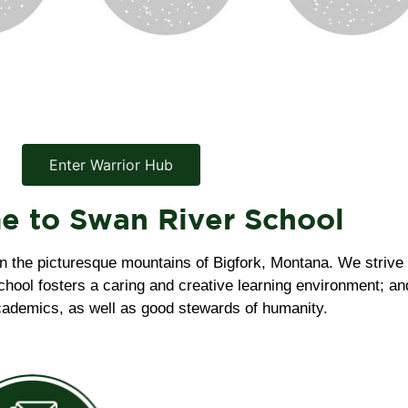
Enter Warrior Hub
 to Swan River School
n the picturesque mountains of Bigfork, Montana. We strive 
chool fosters a caring and creative learning environment; an
cademics, as well as good stewards of humanity.
 à leur accessibilité et à leur variété. Les machines à sous 
κτες. Τα slots είναι απλά και προσφέρουν γρήγορη διασκέ
την ποικιλία παιχνιδιών. Τα φρουτάκια είναι ιδιαίτερα δημ
 i gusti. Le slot sono tra i giochi più popolari per la loro s
. Le slot sono semplici e veloci da utilizzare. Durante la let
utenti. Le slot sono tra i giochi più facili da capire. Durant
ttenimento. Le slot sono tra le opzioni più popolari. Durante
ssanti. Le slot sono facili e veloci da utilizzare. Durante la
apid și varietății. Sloturile sunt preferate de mulți jucători
 zábavu. Automaty jsou jednoduché a rychlé na hraní. Při čte
 texte
casino shiny wilds
, ce qui m’a donné envie d’essayer.
υ μου τράβηξε την προσοχή. Τα μπόνους βοηθούν να παίξ
ama Greece
, που μου κίνησε το ενδιαφέρον. Τα bonus αυξ
a attirato la mia attenzione. I bonus rendono il gioco più l
oni più lunghe. Offrono più possibilità di vincita. Le funzi
one. I bonus aiutano a giocare più a lungo. Offrono più oppo
us permettono di giocare più a lungo. Offrono nuove opportu
us aiutano a prolungare il gioco. Offrono più possibilità. Le
 ce mi-a atras atenția. Bonusurile oferă mai multe șanse. Per
jí herní čas. Nabízejí více možností. Moderní hry jsou více
gains. Les fonctionnalités modernes rendent l’expérience pl
ίες. Τα σύγχρονα παιχνίδια είναι πιο συναρπαστικά.
 δοκιμές. Τα σύγχρονα features κάνουν το παιχνίδι πιο εν
derne migliorano l’esperienza complessiva.
più dinamico.
ndono l’esperienza più interessante.
aumentano il divertimento.
l’esperienza più coinvolgente.
erne fac experiența mai interesantă.