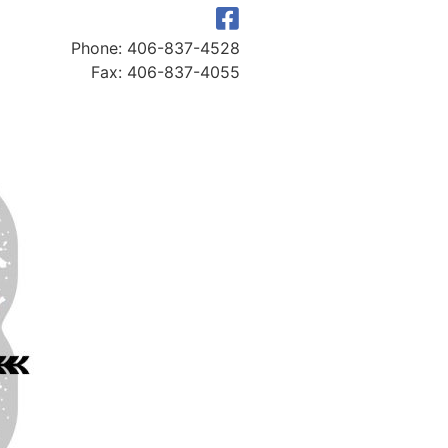
Phone: 406-837-4528
Fax: 406-837-4055