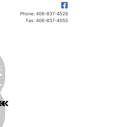
Phone: 406-837-4528
Fax: 406-837-4055