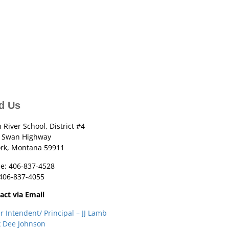
d Us
 River School, District #4
 Swan Highway
ork, Montana 59911
e: 406-837-4528
 406-837-4055
act via Email
r Intendent/ Principal – JJ Lamb
k Dee Johnson