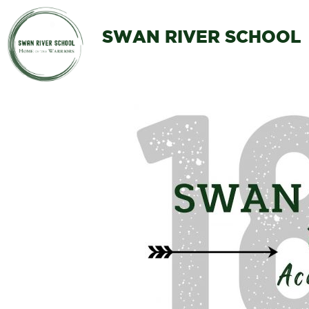
SWAN RIVER SCHOOL