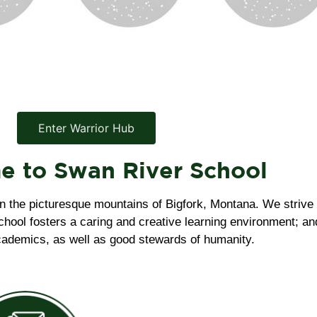
Enter Warrior Hub
 to Swan River School
n the picturesque mountains of Bigfork, Montana. We strive 
chool fosters a caring and creative learning environment; an
cademics, as well as good stewards of humanity.
 à leur accessibilité et à leur variété. Les machines à sous 
κτες. Τα slots είναι απλά και προσφέρουν γρήγορη διασκέ
την ποικιλία παιχνιδιών. Τα φρουτάκια είναι ιδιαίτερα δημ
 i gusti. Le slot sono tra i giochi più popolari per la loro s
. Le slot sono semplici e veloci da utilizzare. Durante la let
utenti. Le slot sono tra i giochi più facili da capire. Durant
ttenimento. Le slot sono tra le opzioni più popolari. Durante
ssanti. Le slot sono facili e veloci da utilizzare. Durante la
apid și varietății. Sloturile sunt preferate de mulți jucători
 zábavu. Automaty jsou jednoduché a rychlé na hraní. Při čte
 texte
casino shiny wilds
, ce qui m’a donné envie d’essayer.
υ μου τράβηξε την προσοχή. Τα μπόνους βοηθούν να παίξ
ama Greece
, που μου κίνησε το ενδιαφέρον. Τα bonus αυξ
a attirato la mia attenzione. I bonus rendono il gioco più l
oni più lunghe. Offrono più possibilità di vincita. Le funzi
one. I bonus aiutano a giocare più a lungo. Offrono più oppo
us permettono di giocare più a lungo. Offrono nuove opportu
us aiutano a prolungare il gioco. Offrono più possibilità. Le
 ce mi-a atras atenția. Bonusurile oferă mai multe șanse. Per
jí herní čas. Nabízejí více možností. Moderní hry jsou více
gains. Les fonctionnalités modernes rendent l’expérience pl
ίες. Τα σύγχρονα παιχνίδια είναι πιο συναρπαστικά.
 δοκιμές. Τα σύγχρονα features κάνουν το παιχνίδι πιο εν
derne migliorano l’esperienza complessiva.
più dinamico.
ndono l’esperienza più interessante.
aumentano il divertimento.
l’esperienza più coinvolgente.
erne fac experiența mai interesantă.