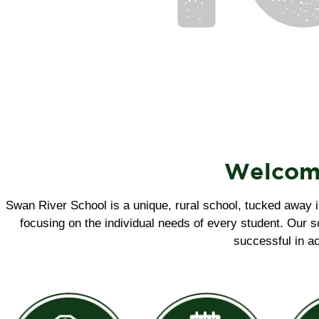
Welcome
Swan River School is a unique, rural school, tucked away i
focusing on the individual needs of every student. Our s
successful in a
Les casinos en ligne attirent de nombreux joueurs grâce
Τα online καζίνο έχουν γίνει πολύ δημοφιλή στους παί
Οι παίκτες επιλέγουν online καζίνο για την ευκολία και 
I casinò online offrono una vasta gamma di giochi per tutti
I giochi da casinò online sono molto diffusi tra i giocatori
I casinò online continuano a crescere in popolarità tra gli 
I giochi online nei casinò offrono molte possibilità di intra
I casinò online offrono esperienze di gioco diverse e intere
Jocurile de cazino online sunt populare datorită accesului r
Online casino hry jsou populární mezi hráči hledajícími
populaires. En lisant un article j’ai remarqué au milieu du
οδηγού είδα στο μέσο του κειμένου
Spartans login
, πο
Κατά την εξερεύνηση είδα στο μέσο της σελίδας
SpinM
trovato nel mezzo del testo
Gamdom casino online
, che h
Vegasino
, che mi ha incuriosito. I bonus permettono sessi
del testo
Westace login
, che ha attirato la mia attenzi
testo
Playjonny casino login
, che mi ha incuriosito. I bon
testo
Winnita
, che ha attirato la mia attenzione. I bon
văzut în mijlocul textului
cazinou online pe bani reali
, ceea
Česká casina
, což mě zaujalo. Bonusy prodlužu
plus longtemps. Ils offrent plus d’opportunités de 
περισσότερες ευκαιρ
Δίνουν περισσότερες ευκαιρίες για
Le slot mo
re
mod