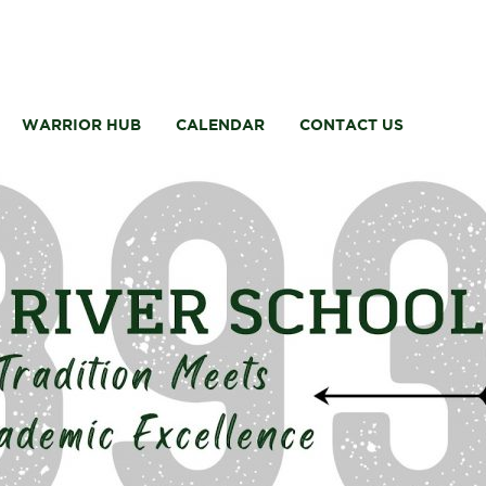
WARRIOR HUB
CALENDAR
CONTACT US