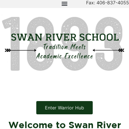
Fax: 406-837-4055
Enter Warrior Hub
Welcome to Swan River