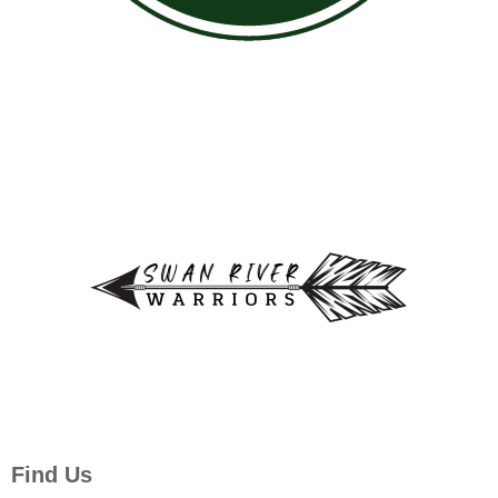
Find Us