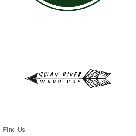
Find Us