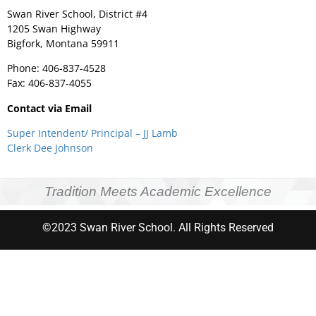
Swan River School, District #4
1205 Swan Highway
Bigfork, Montana 59911
Phone: 406-837-4528
Fax: 406-837-4055
Contact via Email
Super Intendent/ Principal – JJ Lamb
Clerk Dee Johnson
Tradition Meets Academic Excellence
©2023 Swan River School. All Rights Reserved