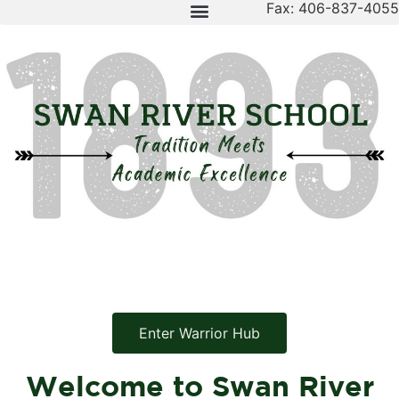
Fax: 406-837-4055
Enter Warrior Hub
Welcome to Swan River