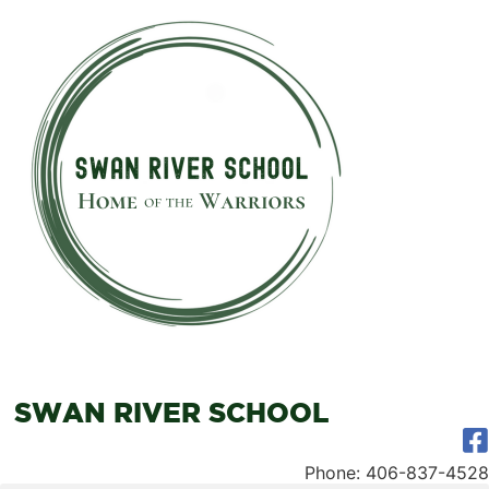
SWAN RIVER SCHOOL
Phone: 406-837-4528