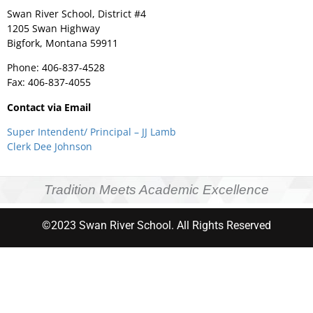
Swan River School, District #4
1205 Swan Highway
Bigfork, Montana 59911
Phone: 406-837-4528
Fax: 406-837-4055
Contact via Email
Super Intendent/ Principal – JJ Lamb
Clerk Dee Johnson
Tradition Meets Academic Excellence
©2023 Swan River School. All Rights Reserved