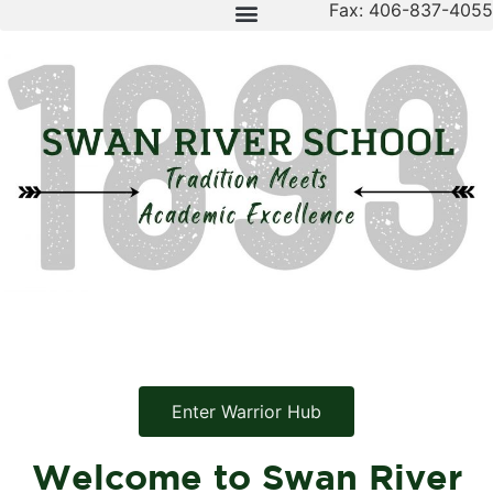
Fax: 406-837-4055
Enter Warrior Hub
Welcome to Swan River