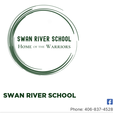
SWAN RIVER SCHOOL
Phone: 406-837-4528