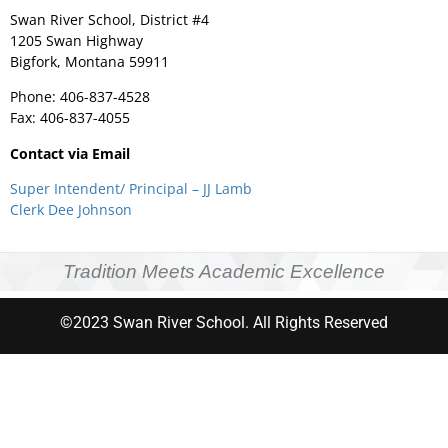
Swan River School, District #4
1205 Swan Highway
Bigfork, Montana 59911
Phone: 406-837-4528
Fax: 406-837-4055
Contact via Email
Super Intendent/ Principal – JJ Lamb
Clerk Dee Johnson
Tradition Meets Academic Excellence
©2023 Swan River School. All Rights Reserved