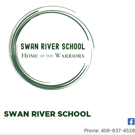
SWAN RIVER SCHOOL
Phone: 406-837-4528