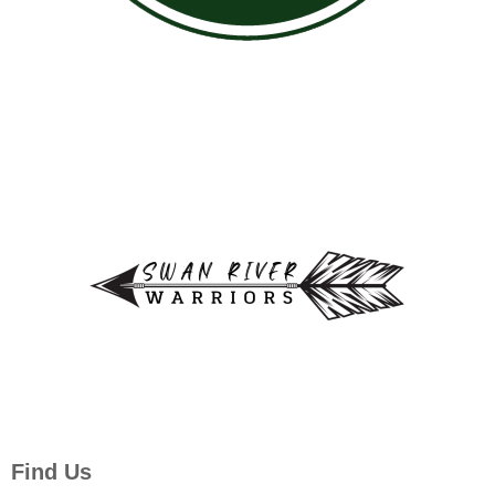
Find Us