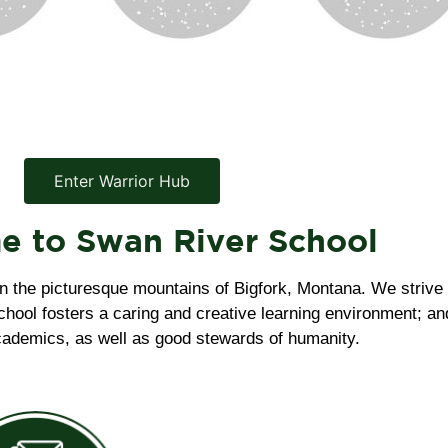
Enter Warrior Hub
 to Swan River School
n the picturesque mountains of Bigfork, Montana. We strive 
chool fosters a caring and creative learning environment; an
cademics, as well as good stewards of humanity.
 à leur accessibilité et à leur variété. Les machines à sous 
κτες. Τα slots είναι απλά και προσφέρουν γρήγορη διασκέ
την ποικιλία παιχνιδιών. Τα φρουτάκια είναι ιδιαίτερα δημ
 i gusti. Le slot sono tra i giochi più popolari per la loro s
. Le slot sono semplici e veloci da utilizzare. Durante la let
utenti. Le slot sono tra i giochi più facili da capire. Durant
ttenimento. Le slot sono tra le opzioni più popolari. Durante
ssanti. Le slot sono facili e veloci da utilizzare. Durante la
apid și varietății. Sloturile sunt preferate de mulți jucători
 zábavu. Automaty jsou jednoduché a rychlé na hraní. Při čte
 texte
casino shiny wilds
, ce qui m’a donné envie d’essayer.
υ μου τράβηξε την προσοχή. Τα μπόνους βοηθούν να παίξ
ama Greece
, που μου κίνησε το ενδιαφέρον. Τα bonus αυξ
a attirato la mia attenzione. I bonus rendono il gioco più l
oni più lunghe. Offrono più possibilità di vincita. Le funzi
one. I bonus aiutano a giocare più a lungo. Offrono più oppo
us permettono di giocare più a lungo. Offrono nuove opportu
us aiutano a prolungare il gioco. Offrono più possibilità. Le
 ce mi-a atras atenția. Bonusurile oferă mai multe șanse. Per
jí herní čas. Nabízejí více možností. Moderní hry jsou více
gains. Les fonctionnalités modernes rendent l’expérience pl
ίες. Τα σύγχρονα παιχνίδια είναι πιο συναρπαστικά.
 δοκιμές. Τα σύγχρονα features κάνουν το παιχνίδι πιο εν
derne migliorano l’esperienza complessiva.
più dinamico.
ndono l’esperienza più interessante.
aumentano il divertimento.
l’esperienza più coinvolgente.
erne fac experiența mai interesantă.