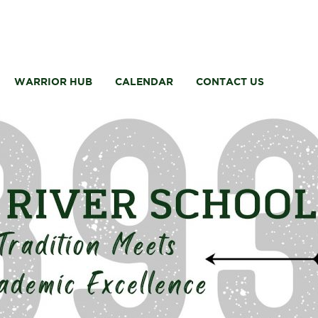
WARRIOR HUB
CALENDAR
CONTACT US