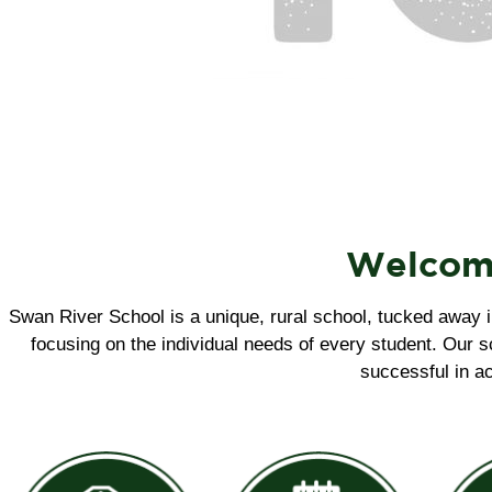
Welcome
Swan River School is a unique, rural school, tucked away i
focusing on the individual needs of every student. Our s
successful in a
Les casinos en ligne attirent de nombreux joueurs grâce
Τα online καζίνο έχουν γίνει πολύ δημοφιλή στους παί
Οι παίκτες επιλέγουν online καζίνο για την ευκολία και 
I casinò online offrono una vasta gamma di giochi per tutti
I giochi da casinò online sono molto diffusi tra i giocatori
I casinò online continuano a crescere in popolarità tra gli 
I giochi online nei casinò offrono molte possibilità di intra
I casinò online offrono esperienze di gioco diverse e intere
Jocurile de cazino online sunt populare datorită accesului r
Online casino hry jsou populární mezi hráči hledajícími
populaires. En lisant un article j’ai remarqué au milieu du
οδηγού είδα στο μέσο του κειμένου
Spartans login
, πο
Κατά την εξερεύνηση είδα στο μέσο της σελίδας
SpinM
trovato nel mezzo del testo
Gamdom casino online
, che h
Vegasino
, che mi ha incuriosito. I bonus permettono sessi
del testo
Westace login
, che ha attirato la mia attenzi
testo
Playjonny casino login
, che mi ha incuriosito. I bon
testo
Winnita
, che ha attirato la mia attenzione. I bon
văzut în mijlocul textului
cazinou online pe bani reali
, ceea
Česká casina
, což mě zaujalo. Bonusy prodlužu
plus longtemps. Ils offrent plus d’opportunités de 
περισσότερες ευκαιρ
Δίνουν περισσότερες ευκαιρίες για
Le slot mo
re
mod