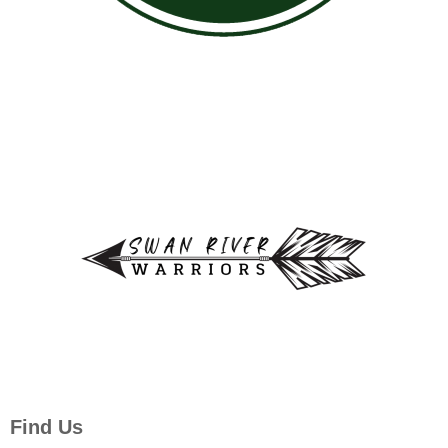
Find Us