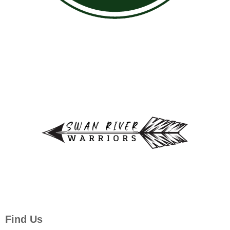
Find Us