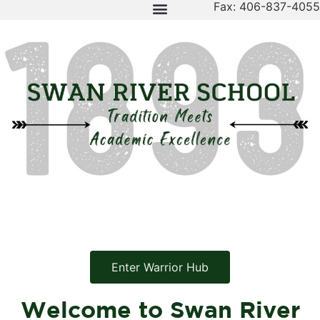
Fax: 406-837-4055
Enter Warrior Hub
Welcome to Swan River