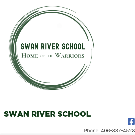
SWAN RIVER SCHOOL
Phone: 406-837-4528