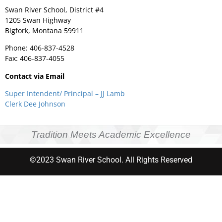
Swan River School, District #4
1205 Swan Highway
Bigfork, Montana 59911
Phone: 406-837-4528
Fax: 406-837-4055
Contact via Email
Super Intendent/ Principal – JJ Lamb
Clerk Dee Johnson
Tradition Meets Academic Excellence
©2023 Swan River School. All Rights Reserved