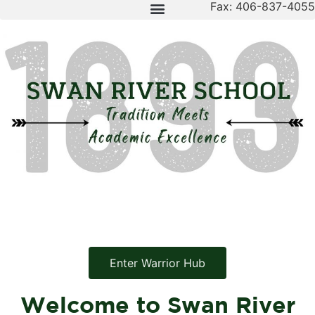
Fax: 406-837-4055
Enter Warrior Hub
Welcome to Swan River