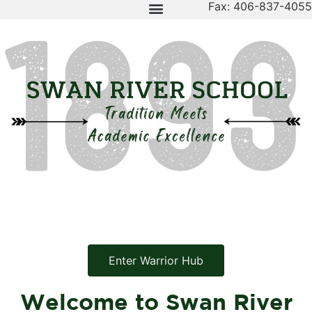
Fax: 406-837-4055
Enter Warrior Hub
Welcome to Swan River