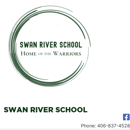
SWAN RIVER SCHOOL
Phone: 406-837-4528