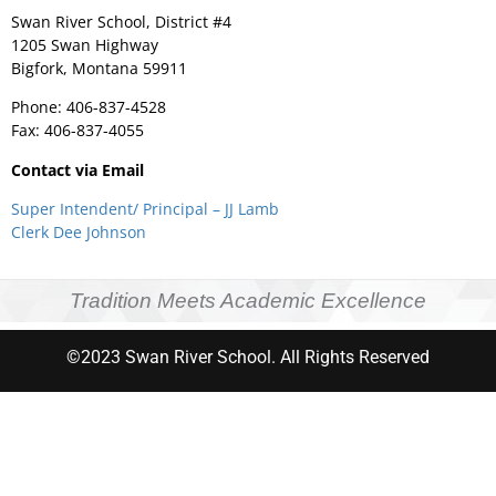
Swan River School, District #4
1205 Swan Highway
Bigfork, Montana 59911
Phone: 406-837-4528
Fax: 406-837-4055
Contact via Email
Super Intendent/ Principal – JJ Lamb
Clerk Dee Johnson
Tradition Meets Academic Excellence
©2023 Swan River School. All Rights Reserved