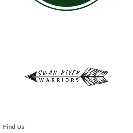
Find Us