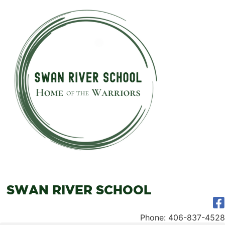
SWAN RIVER SCHOOL
Phone: 406-837-4528