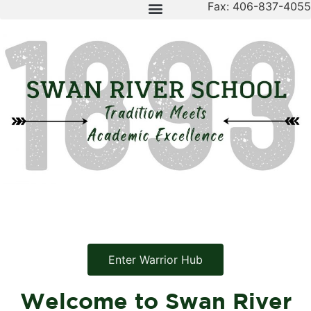
Fax: 406-837-4055
Enter Warrior Hub
Welcome to Swan River