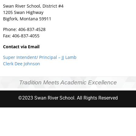
Swan River School, District #4
1205 Swan Highway
Bigfork, Montana 59911
Phone: 406-837-4528
Fax: 406-837-4055
Contact via Email
Super Intendent/ Principal – JJ Lamb
Clerk Dee Johnson
Tradition Meets Academic Excellence
©2023 Swan River School. All Rights Reserved