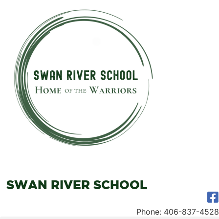
SWAN RIVER SCHOOL
Phone: 406-837-4528