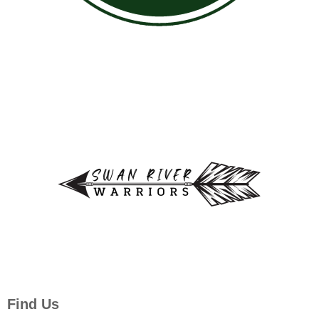
Find Us