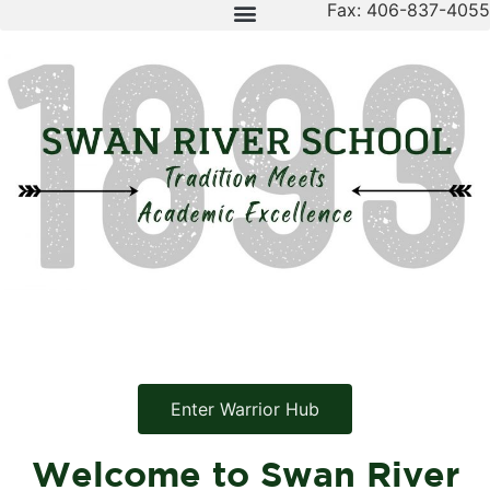
Fax: 406-837-4055
Enter Warrior Hub
Welcome to Swan River