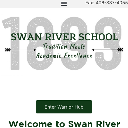
Fax: 406-837-4055
Enter Warrior Hub
Welcome to Swan River