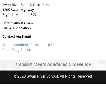
Swan River School, District #4
1205 Swan Highway
Bigfork, Montana 59911
Phone: 406-837-4528
Fax: 406-837-4055
Contact via Email
Super Intendent/ Principal – JJ Lamb
Clerk Dee Johnson
Tradition Meets Academic Excellence
©2023 Swan River School. All Rights Reserved