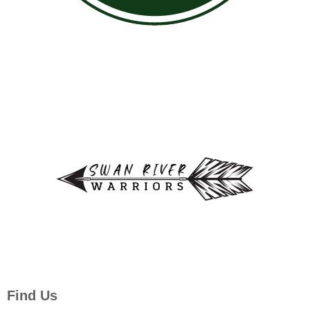
Find Us