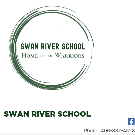
SWAN RIVER SCHOOL
Phone: 406-837-4528