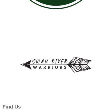
Find Us