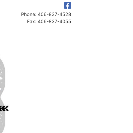
Phone: 406-837-4528
Fax: 406-837-4055