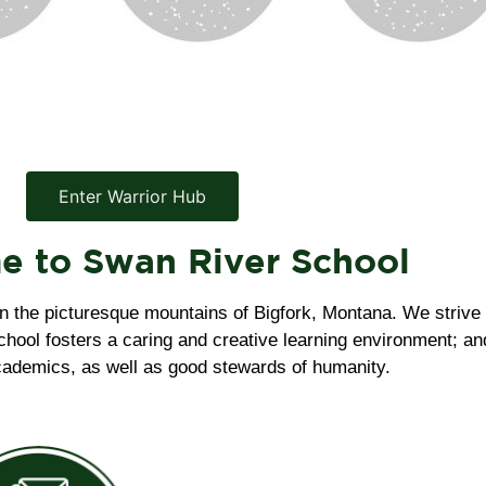
Enter Warrior Hub
 to Swan River School
n the picturesque mountains of Bigfork, Montana. We strive 
chool fosters a caring and creative learning environment; an
cademics, as well as good stewards of humanity.
 à leur accessibilité et à leur variété. Les machines à sous 
κτες. Τα slots είναι απλά και προσφέρουν γρήγορη διασκέ
την ποικιλία παιχνιδιών. Τα φρουτάκια είναι ιδιαίτερα δημ
 i gusti. Le slot sono tra i giochi più popolari per la loro s
. Le slot sono semplici e veloci da utilizzare. Durante la let
utenti. Le slot sono tra i giochi più facili da capire. Durant
ttenimento. Le slot sono tra le opzioni più popolari. Durante
ssanti. Le slot sono facili e veloci da utilizzare. Durante la
apid și varietății. Sloturile sunt preferate de mulți jucători
 zábavu. Automaty jsou jednoduché a rychlé na hraní. Při čte
 texte
casino shiny wilds
, ce qui m’a donné envie d’essayer.
υ μου τράβηξε την προσοχή. Τα μπόνους βοηθούν να παίξ
ama Greece
, που μου κίνησε το ενδιαφέρον. Τα bonus αυξ
a attirato la mia attenzione. I bonus rendono il gioco più l
oni più lunghe. Offrono più possibilità di vincita. Le funzi
one. I bonus aiutano a giocare più a lungo. Offrono più oppo
us permettono di giocare più a lungo. Offrono nuove opportu
us aiutano a prolungare il gioco. Offrono più possibilità. Le
 ce mi-a atras atenția. Bonusurile oferă mai multe șanse. Per
jí herní čas. Nabízejí více možností. Moderní hry jsou více
gains. Les fonctionnalités modernes rendent l’expérience pl
ίες. Τα σύγχρονα παιχνίδια είναι πιο συναρπαστικά.
 δοκιμές. Τα σύγχρονα features κάνουν το παιχνίδι πιο εν
derne migliorano l’esperienza complessiva.
più dinamico.
ndono l’esperienza più interessante.
aumentano il divertimento.
l’esperienza più coinvolgente.
erne fac experiența mai interesantă.