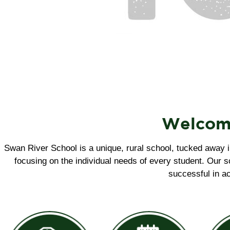
Welcome
Swan River School is a unique, rural school, tucked away i
focusing on the individual needs of every student. Our s
successful in a
Les casinos en ligne attirent de nombreux joueurs grâce
Τα online καζίνο έχουν γίνει πολύ δημοφιλή στους παί
Οι παίκτες επιλέγουν online καζίνο για την ευκολία και 
I casinò online offrono una vasta gamma di giochi per tutti
I giochi da casinò online sono molto diffusi tra i giocatori
I casinò online continuano a crescere in popolarità tra gli 
I giochi online nei casinò offrono molte possibilità di intra
I casinò online offrono esperienze di gioco diverse e intere
Jocurile de cazino online sunt populare datorită accesului r
Online casino hry jsou populární mezi hráči hledajícími
populaires. En lisant un article j’ai remarqué au milieu du
οδηγού είδα στο μέσο του κειμένου
Spartans login
, πο
Κατά την εξερεύνηση είδα στο μέσο της σελίδας
SpinM
trovato nel mezzo del testo
Gamdom casino online
, che h
Vegasino
, che mi ha incuriosito. I bonus permettono sessi
del testo
Westace login
, che ha attirato la mia attenzi
testo
Playjonny casino login
, che mi ha incuriosito. I bon
testo
Winnita
, che ha attirato la mia attenzione. I bon
văzut în mijlocul textului
cazinou online pe bani reali
, ceea
Česká casina
, což mě zaujalo. Bonusy prodlužu
plus longtemps. Ils offrent plus d’opportunités de 
περισσότερες ευκαιρ
Δίνουν περισσότερες ευκαιρίες για
Le slot mo
re
mod