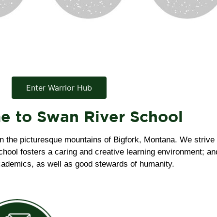
Enter Warrior Hub
 to Swan River School
n the picturesque mountains of Bigfork, Montana. We strive 
chool fosters a caring and creative learning environment; an
cademics, as well as good stewards of humanity.
 à leur accessibilité et à leur variété. Les machines à sous 
κτες. Τα slots είναι απλά και προσφέρουν γρήγορη διασκέ
την ποικιλία παιχνιδιών. Τα φρουτάκια είναι ιδιαίτερα δημ
 i gusti. Le slot sono tra i giochi più popolari per la loro s
. Le slot sono semplici e veloci da utilizzare. Durante la let
utenti. Le slot sono tra i giochi più facili da capire. Durant
ttenimento. Le slot sono tra le opzioni più popolari. Durante
ssanti. Le slot sono facili e veloci da utilizzare. Durante la
apid și varietății. Sloturile sunt preferate de mulți jucători
 zábavu. Automaty jsou jednoduché a rychlé na hraní. Při čte
 texte
casino shiny wilds
, ce qui m’a donné envie d’essayer.
υ μου τράβηξε την προσοχή. Τα μπόνους βοηθούν να παίξ
ama Greece
, που μου κίνησε το ενδιαφέρον. Τα bonus αυξ
a attirato la mia attenzione. I bonus rendono il gioco più l
oni più lunghe. Offrono più possibilità di vincita. Le funzi
one. I bonus aiutano a giocare più a lungo. Offrono più oppo
us permettono di giocare più a lungo. Offrono nuove opportu
us aiutano a prolungare il gioco. Offrono più possibilità. Le
 ce mi-a atras atenția. Bonusurile oferă mai multe șanse. Per
jí herní čas. Nabízejí více možností. Moderní hry jsou více
gains. Les fonctionnalités modernes rendent l’expérience pl
ίες. Τα σύγχρονα παιχνίδια είναι πιο συναρπαστικά.
 δοκιμές. Τα σύγχρονα features κάνουν το παιχνίδι πιο εν
derne migliorano l’esperienza complessiva.
più dinamico.
ndono l’esperienza più interessante.
aumentano il divertimento.
l’esperienza più coinvolgente.
erne fac experiența mai interesantă.