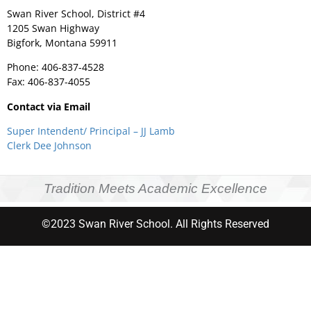
Swan River School, District #4
1205 Swan Highway
Bigfork, Montana 59911
Phone: 406-837-4528
Fax: 406-837-4055
Contact via Email
Super Intendent/ Principal – JJ Lamb
Clerk Dee Johnson
Tradition Meets Academic Excellence
©2023 Swan River School. All Rights Reserved