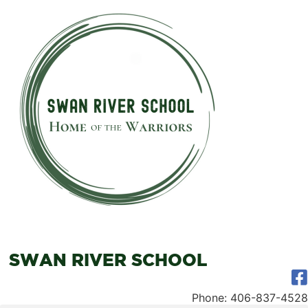
SWAN RIVER SCHOOL
Phone: 406-837-4528