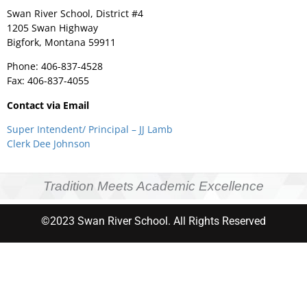
Swan River School, District #4
1205 Swan Highway
Bigfork, Montana 59911
Phone: 406-837-4528
Fax: 406-837-4055
Contact via Email
Super Intendent/ Principal – JJ Lamb
Clerk Dee Johnson
Tradition Meets Academic Excellence
©2023 Swan River School. All Rights Reserved