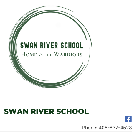
SWAN RIVER SCHOOL
Phone: 406-837-4528