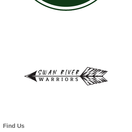
Find Us