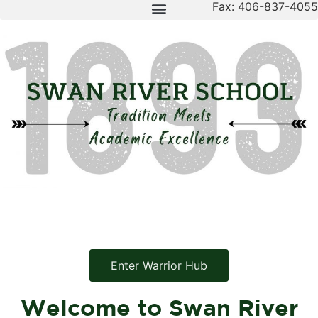
Fax: 406-837-4055
Enter Warrior Hub
Welcome to Swan River