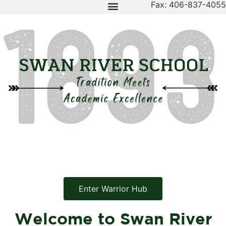
Fax: 406-837-4055
Enter Warrior Hub
Welcome to Swan River