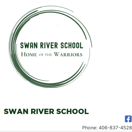
SWAN RIVER SCHOOL
Phone: 406-837-4528