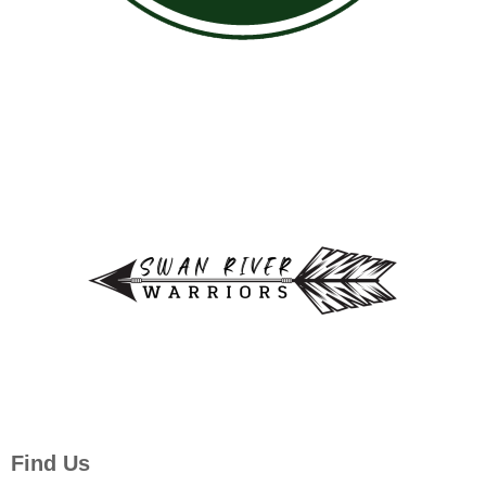
Find Us