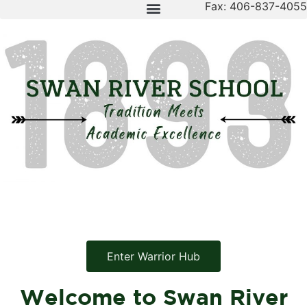
Fax: 406-837-4055
Enter Warrior Hub
Welcome to Swan River