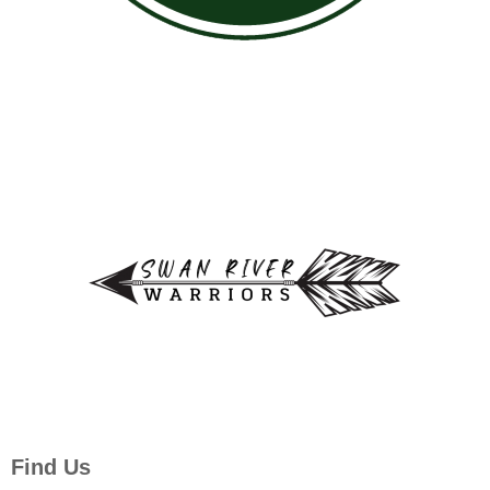
Find Us