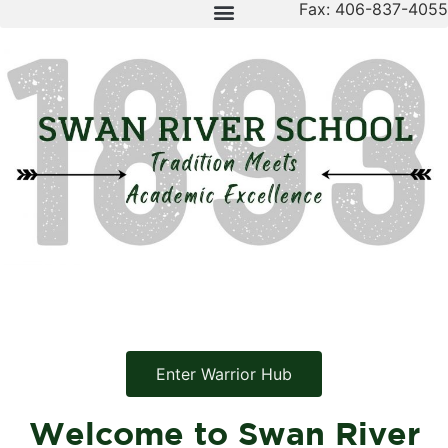
Fax: 406-837-4055
Enter Warrior Hub
Welcome to Swan River