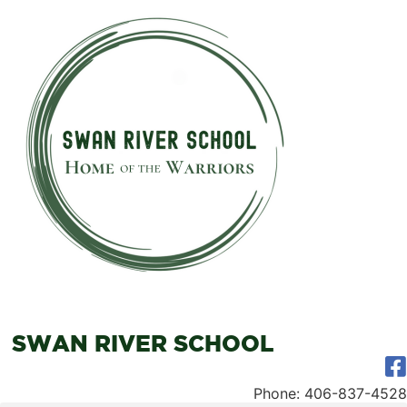
SWAN RIVER SCHOOL
Phone: 406-837-4528