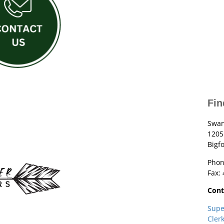
Fin
Swan
1205
Bigf
Phon
Fax:
Cont
Supe
Cler