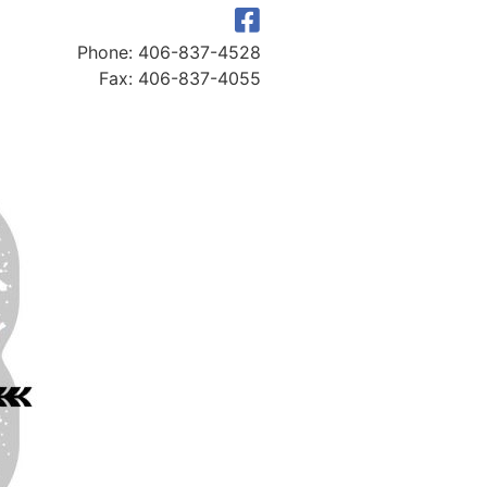
Phone: 406-837-4528
Fax: 406-837-4055