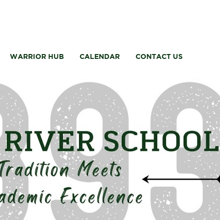
WARRIOR HUB
CALENDAR
CONTACT US