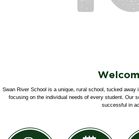
Welcome
Swan River School is a unique, rural school, tucked away i
focusing on the individual needs of every student. Our s
successful in a
Les casinos en ligne attirent de nombreux joueurs grâce
Τα online καζίνο έχουν γίνει πολύ δημοφιλή στους παί
Οι παίκτες επιλέγουν online καζίνο για την ευκολία και 
I casinò online offrono una vasta gamma di giochi per tutti
I giochi da casinò online sono molto diffusi tra i giocatori
I casinò online continuano a crescere in popolarità tra gli 
I giochi online nei casinò offrono molte possibilità di intra
I casinò online offrono esperienze di gioco diverse e intere
Jocurile de cazino online sunt populare datorită accesului r
Online casino hry jsou populární mezi hráči hledajícími
populaires. En lisant un article j’ai remarqué au milieu du
οδηγού είδα στο μέσο του κειμένου
Spartans login
, πο
Κατά την εξερεύνηση είδα στο μέσο της σελίδας
SpinM
trovato nel mezzo del testo
Gamdom casino online
, che h
Vegasino
, che mi ha incuriosito. I bonus permettono sessi
del testo
Westace login
, che ha attirato la mia attenzi
testo
Playjonny casino login
, che mi ha incuriosito. I bon
testo
Winnita
, che ha attirato la mia attenzione. I bon
văzut în mijlocul textului
cazinou online pe bani reali
, ceea
Česká casina
, což mě zaujalo. Bonusy prodlužu
plus longtemps. Ils offrent plus d’opportunités de 
περισσότερες ευκαιρ
Δίνουν περισσότερες ευκαιρίες για
Le slot mo
re
mod