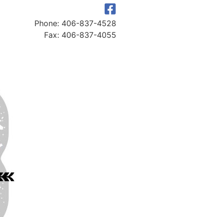
Phone: 406-837-4528
Fax: 406-837-4055