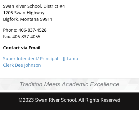
Swan River School, District #4
1205 Swan Highway
Bigfork, Montana 59911
Phone: 406-837-4528
Fax: 406-837-4055
Contact via Email
Super Intendent/ Principal – JJ Lamb
Clerk Dee Johnson
Tradition Meets Academic Excellence
©2023 Swan River School. All Rights Reserved