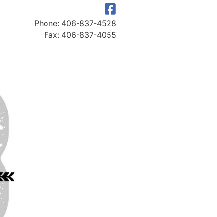
Phone: 406-837-4528
Fax: 406-837-4055