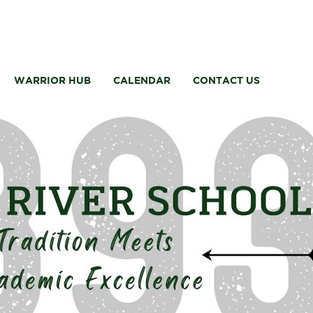
WARRIOR HUB
CALENDAR
CONTACT US