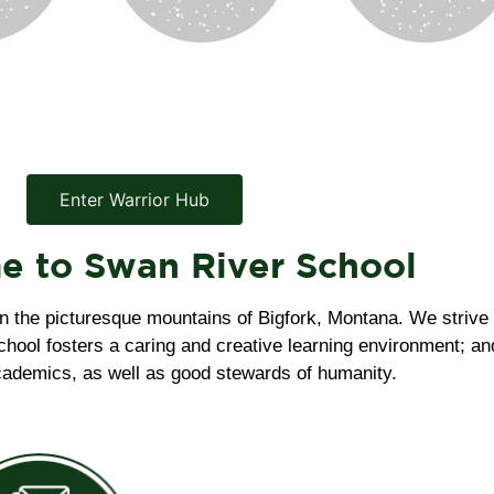
Enter Warrior Hub
 to Swan River School
n the picturesque mountains of Bigfork, Montana. We strive 
chool fosters a caring and creative learning environment; an
cademics, as well as good stewards of humanity.
 à leur accessibilité et à leur variété. Les machines à sous 
κτες. Τα slots είναι απλά και προσφέρουν γρήγορη διασκέ
την ποικιλία παιχνιδιών. Τα φρουτάκια είναι ιδιαίτερα δημ
 i gusti. Le slot sono tra i giochi più popolari per la loro s
. Le slot sono semplici e veloci da utilizzare. Durante la let
utenti. Le slot sono tra i giochi più facili da capire. Durant
ttenimento. Le slot sono tra le opzioni più popolari. Durante
ssanti. Le slot sono facili e veloci da utilizzare. Durante la
apid și varietății. Sloturile sunt preferate de mulți jucători
 zábavu. Automaty jsou jednoduché a rychlé na hraní. Při čte
 texte
casino shiny wilds
, ce qui m’a donné envie d’essayer.
υ μου τράβηξε την προσοχή. Τα μπόνους βοηθούν να παίξ
ama Greece
, που μου κίνησε το ενδιαφέρον. Τα bonus αυξ
a attirato la mia attenzione. I bonus rendono il gioco più l
oni più lunghe. Offrono più possibilità di vincita. Le funzi
one. I bonus aiutano a giocare più a lungo. Offrono più oppo
us permettono di giocare più a lungo. Offrono nuove opportu
us aiutano a prolungare il gioco. Offrono più possibilità. Le
 ce mi-a atras atenția. Bonusurile oferă mai multe șanse. Per
jí herní čas. Nabízejí více možností. Moderní hry jsou více
gains. Les fonctionnalités modernes rendent l’expérience pl
ίες. Τα σύγχρονα παιχνίδια είναι πιο συναρπαστικά.
 δοκιμές. Τα σύγχρονα features κάνουν το παιχνίδι πιο εν
derne migliorano l’esperienza complessiva.
più dinamico.
ndono l’esperienza più interessante.
aumentano il divertimento.
l’esperienza più coinvolgente.
erne fac experiența mai interesantă.