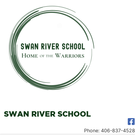
SWAN RIVER SCHOOL
Phone: 406-837-4528