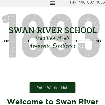
Fax: 406-837-4055
Enter Warrior Hub
Welcome to Swan River