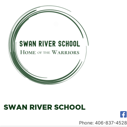
SWAN RIVER SCHOOL
Phone: 406-837-4528