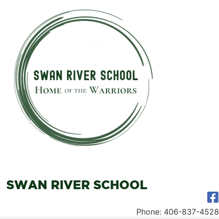
SWAN RIVER SCHOOL
Phone: 406-837-4528