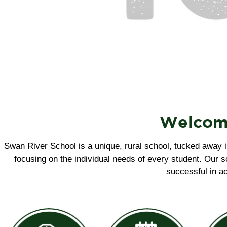
Welcome
Swan River School is a unique, rural school, tucked away i
focusing on the individual needs of every student. Our s
successful in a
Les casinos en ligne attirent de nombreux joueurs grâce
Τα online καζίνο έχουν γίνει πολύ δημοφιλή στους παί
Οι παίκτες επιλέγουν online καζίνο για την ευκολία και 
I casinò online offrono una vasta gamma di giochi per tutti
I giochi da casinò online sono molto diffusi tra i giocatori
I casinò online continuano a crescere in popolarità tra gli 
I giochi online nei casinò offrono molte possibilità di intra
I casinò online offrono esperienze di gioco diverse e intere
Jocurile de cazino online sunt populare datorită accesului r
Online casino hry jsou populární mezi hráči hledajícími
populaires. En lisant un article j’ai remarqué au milieu du
οδηγού είδα στο μέσο του κειμένου
Spartans login
, πο
Κατά την εξερεύνηση είδα στο μέσο της σελίδας
SpinM
trovato nel mezzo del testo
Gamdom casino online
, che h
Vegasino
, che mi ha incuriosito. I bonus permettono sessi
del testo
Westace login
, che ha attirato la mia attenzi
testo
Playjonny casino login
, che mi ha incuriosito. I bon
testo
Winnita
, che ha attirato la mia attenzione. I bon
văzut în mijlocul textului
cazinou online pe bani reali
, ceea
Česká casina
, což mě zaujalo. Bonusy prodlužu
plus longtemps. Ils offrent plus d’opportunités de 
περισσότερες ευκαιρ
Δίνουν περισσότερες ευκαιρίες για
Le slot mo
re
mod