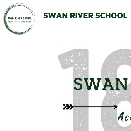
SWAN RIVER SCHOOL